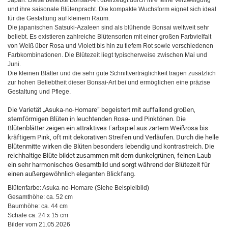
Japan. Diese beliebte Bonsai-Art überzeugt durch ihre feine Verzweigung
und ihre saisonale Blütenpracht. Die kompakte Wuchsform eignet sich ideal
für die Gestaltung auf kleinem Raum.
Die japanischen Satsuki-Azaleen sind als blühende Bonsai weltweit sehr
beliebt. Es existieren zahlreiche Blütensorten mit einer großen Farbvielfalt
von Weiß über Rosa und Violett bis hin zu tiefem Rot sowie verschiedenen
Farbkombinationen. Die Blütezeit liegt typischerweise zwischen Mai und
Juni.
Die kleinen Blätter und die sehr gute Schnittverträglichkeit tragen zusätzlich
zur hohen Beliebtheit dieser Bonsai-Art bei und ermöglichen eine präzise
Gestaltung und Pflege.
Die Varietät „Asuka-no-Homare“ begeistert mit auffallend großen,
sternförmigen Blüten in leuchtenden Rosa- und Pinktönen. Die
Blütenblätter zeigen ein attraktives Farbspiel aus zartem Weißrosa bis
kräftigem Pink, oft mit dekorativen Streifen und Verläufen. Durch die helle
Blütenmitte wirken die Blüten besonders lebendig und kontrastreich. Die
reichhaltige Blüte bildet zusammen mit dem dunkelgrünen, feinen Laub
ein sehr harmonisches Gesamtbild und sorgt während der Blütezeit für
einen außergewöhnlich eleganten Blickfang.
Blütenfarbe: Asuka-no-Homare (Siehe Beispielbild)
Gesamthöhe: ca. 52 cm
Baumhöhe: ca. 44 cm
Schale ca. 24 x 15 cm
Bilder vom 21.05.2026