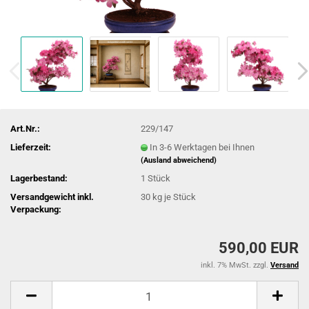
Art.Nr.:
229/147
Lieferzeit:
In 3-6 Werktagen bei Ihnen
(Ausland abweichend)
Lagerbestand:
1
Stück
Versandgewicht inkl.
30
kg je Stück
Verpackung:
590,00 EUR
inkl. 7% MwSt. zzgl.
Versand