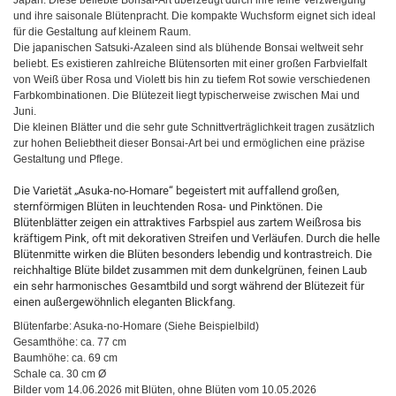
Japan. Diese beliebte Bonsai-Art überzeugt durch ihre feine Verzweigung
und ihre saisonale Blütenpracht. Die kompakte Wuchsform eignet sich ideal
für die Gestaltung auf kleinem Raum.
Die japanischen Satsuki-Azaleen sind als blühende Bonsai weltweit sehr
beliebt. Es existieren zahlreiche Blütensorten mit einer großen Farbvielfalt
von Weiß über Rosa und Violett bis hin zu tiefem Rot sowie verschiedenen
Farbkombinationen. Die Blütezeit liegt typischerweise zwischen Mai und
Juni.
Die kleinen Blätter und die sehr gute Schnittverträglichkeit tragen zusätzlich
zur hohen Beliebtheit dieser Bonsai-Art bei und ermöglichen eine präzise
Gestaltung und Pflege.
Die Varietät „Asuka-no-Homare“ begeistert mit auffallend großen,
sternförmigen Blüten in leuchtenden Rosa- und Pinktönen. Die
Blütenblätter zeigen ein attraktives Farbspiel aus zartem Weißrosa bis
kräftigem Pink, oft mit dekorativen Streifen und Verläufen. Durch die helle
Blütenmitte wirken die Blüten besonders lebendig und kontrastreich. Die
reichhaltige Blüte bildet zusammen mit dem dunkelgrünen, feinen Laub
ein sehr harmonisches Gesamtbild und sorgt während der Blütezeit für
einen außergewöhnlich eleganten Blickfang.
Blütenfarbe: Asuka-no-Homare (Siehe Beispielbild)
Gesamthöhe: ca. 77 cm
Baumhöhe: ca. 69 cm
Schale ca. 30 cm Ø
Bilder vom 14.06.2026 mit Blüten, ohne Blüten vom 10.05.2026