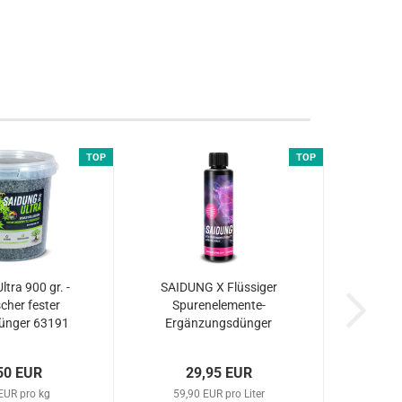
TOP
TOP
ltra 900 gr. -
SAIDUNG X Flüssiger
cher fester
Spurenelemente-
ünger 63191
Ergänzungsdünger
zum Gießen o. Sprühen
500ml...
50 EUR
29,95 EUR
EUR pro kg
59,90 EUR pro Liter