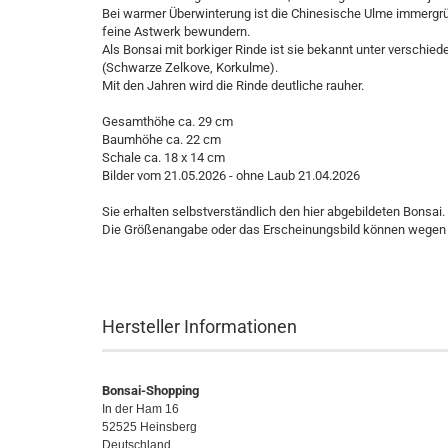
Bei warmer Überwinterung ist die Chinesische Ulme immergrün.
feine Astwerk bewundern.
Als Bonsai mit borkiger Rinde ist sie bekannt unter verschied
(Schwarze Zelkove, Korkulme).
Mit den Jahren wird die Rinde deutliche rauher.
Gesamthöhe ca. 29 cm
Baumhöhe ca. 22 cm
Schale ca. 18 x 14 cm
Bilder vom 21.05.2026 - ohne Laub 21.04.2026
Sie erhalten selbstverständlich den hier abgebildeten Bonsai.
Die Größenangabe oder das Erscheinungsbild können wegen
Hersteller Informationen
Bonsai-Shopping
In der Ham 16
52525 Heinsberg
Deutschland