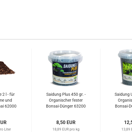
2 l - für
Saidung Plus 450 gr. -
Saidung U
me und
Organischer fester
Organis
ai 62000
Bonsai-Dünger 63200
Bonsai-D
EUR
8,50 EUR
12,
ro Liter
18,89 EUR pro kg
13,89 