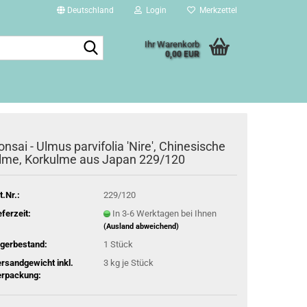
Deutschland
Login
Merkzettel
Suche...
Ihr Warenkorb
0,00 EUR
onsai - Ulmus parvifolia 'Nire', Chinesische
lme, Korkulme aus Japan 229/120
t.Nr.:
229/120
eferzeit:
In 3-6 Werktagen bei Ihnen
(Ausland abweichend)
gerbestand:
1
Stück
rsandgewicht inkl.
3
kg je Stück
rpackung: