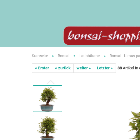
»
»
»
Startseite
Bonsai
Laubbäume
Bonsai - Ulmus pa
« Erster
« zurück
weiter »
Letzter »
88
Artikel in