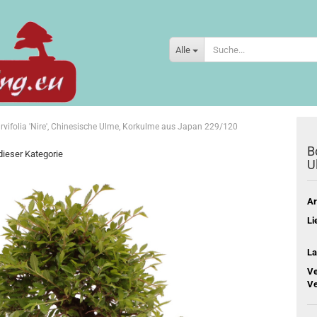
Alle
rvifolia 'Nire', Chinesische Ulme, Korkulme aus Japan 229/120
B
 dieser Kategorie
U
Ar
Li
La
Ve
Ve