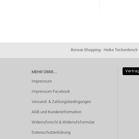
Bonsai-Shopping - Heike Teckenbrock - In der Ham 16 
Vertra
MEHR ÜBER...
Impressum
Impressum Facebook
Versand- & Zahlungsbedingungen
AGB und Kundeninformation
Widerrufsrecht & Widerrufsformular
Datenschutzerklärung