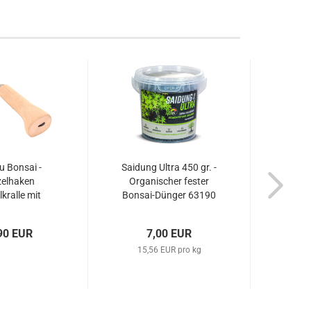
 Bonsai -
Saidung Ultra 450 gr. -
Saidun
elhaken
Organischer fester
Orga
kralle mit
Bonsai-Dünger 63190
Bonsa
ff 220 mm –
. 60955
90 EUR
7,00 EUR
15,56 EUR pro kg
18