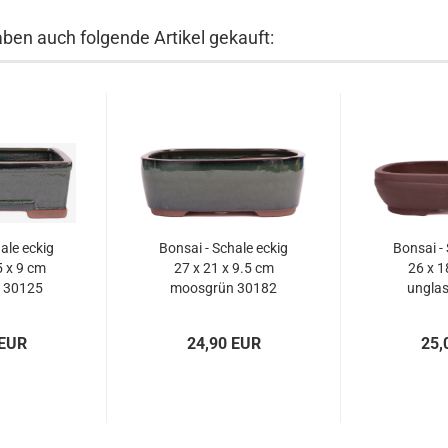
aben auch folgende Artikel gekauft:
ale eckig
Bonsai - Schale eckig
Bonsai -
5 x 9 cm
27 x 21 x 9.5 cm
26 x 1
 30125
moosgrün 30182
unglas
3
 EUR
24,90 EUR
25,