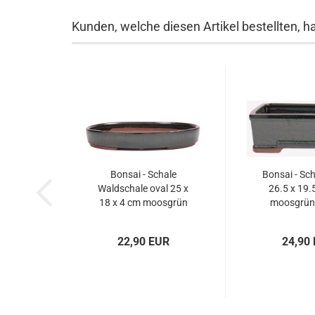
Kunden, welche diesen Artikel bestellten, h
Bonsai - Schale
Bonsai - Sch
Waldschale oval 25 x
26.5 x 19.
18 x 4 cm moosgrün
moosgrün
51039
22,90 EUR
24,90