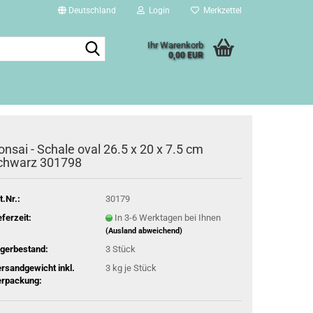
Deutschland
Login
Merkzettel
Suche...
Ihr Warenkorb
0,00 EUR
onsai - Schale oval 26.5 x 20 x 7.5 cm
chwarz 301798
t.Nr.:
30179
eferzeit:
In 3-6 Werktagen bei Ihnen
(Ausland abweichend)
gerbestand:
3
Stück
rsandgewicht inkl.
3
kg je Stück
rpackung: