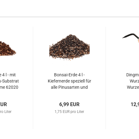
4 l - mit
Bonsai-Erde 4 l -
Dingmu
-Substrat
Kiefernerde speziell für
Wurz
ume 62020
alle Pinusarten und
Wurzel
Wacholder 62015
Holzgri
Art
EUR
6,99 EUR
12,
ro Liter
1,75 EUR pro Liter