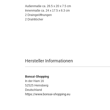
Außenmaße ca. 26.5 x 20 x 7.5 cm
Innenmaße ca. 24 x 17.5 x 6.3 cm
2 Draingeöffnungen
2 Drahtlöcher
Hersteller Informationen
Bonsai-Shopping
In der Ham 16
52525 Heinsberg
Deutschland
https://www.bonsai-shopping.eu