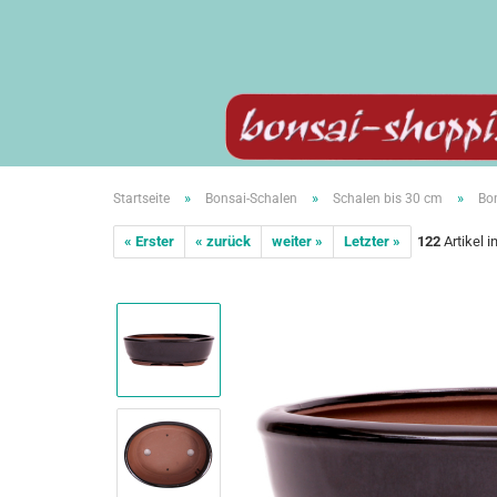
»
»
»
Startseite
Bonsai-Schalen
Schalen bis 30 cm
Bon
« Erster
« zurück
weiter »
Letzter »
122
Artikel i