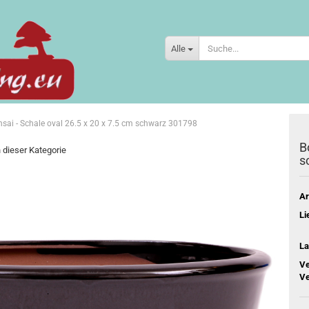
Alle
sai - Schale oval 26.5 x 20 x 7.5 cm schwarz 301798
B
n dieser Kategorie
s
Ar
Li
La
Ve
Ve