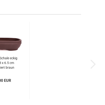
 Schale eckig
8 x 6.5 cm
iert braun
0114
00 EUR