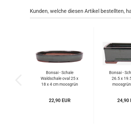
Kunden, welche diesen Artikel bestellten, h
Bonsai - Schale
Bonsai - Sch
Waldschale oval 25 x
26.5 x 19.
18 x 4 cm moosgrün
moosgrün
51039
22,90 EUR
24,90