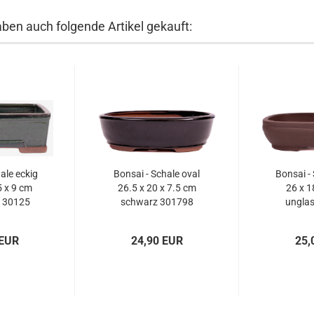
aben auch folgende Artikel gekauft:
ale eckig
Bonsai - Schale oval
Bonsai -
5 x 9 cm
26.5 x 20 x 7.5 cm
26 x 1
 30125
schwarz 301798
unglas
3
 EUR
24,90 EUR
25,