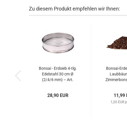
Zu diesem Produkt empfehlen wir Ihnen:
Bonsai - Erdsieb 4-tlg.
Bonsai-Erde 
Edelstahl 30 cm Ø
Laubbäu
(2/4/6 mm) – Art.
Zimmerbons
60025
28,90 EUR
11,99
1,20 EUR p