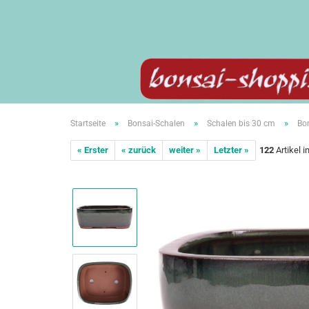
»
»
»
Startseite
Bonsai-Schalen
Schalen bis 30 cm
Bo
« Erster
« zurück
weiter »
Letzter »
122
Artikel i