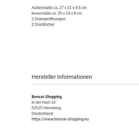
Außenmaße ca. 27 x 21 x 9.5 cm
Innenmaße ca. 25 x 19 x 8 cm
2 Draingeöffnungen
2 Drahtlöcher
Hersteller Informationen
Bonsai-Shopping
In der Ham 16
52525 Heinsberg
Deutschland
https://www.bonsai-shopping.eu