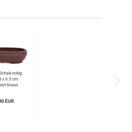
 Schale eckig
8 x 6.5 cm
iert braun
0114
00 EUR