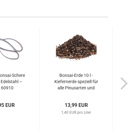
onsai-Schere
Bonsai-Erde 10 l -
Saidun
Edelstahl –
Kiefernerde speziell für
- Org
. 60910
alle Pinusarten und
Bonsa
Wacholder 62015...
95 EUR
13,99 EUR
1,40 EUR pro Liter
12