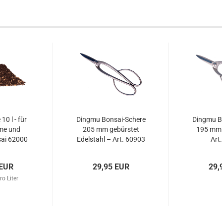
10 l - für
Dingmu Bonsai-Schere
Dingmu B
me und
205 mm gebürstet
195 mm 
ai 62000
Edelstahl – Art. 60903
Art
 EUR
29,95 EUR
29,
ro Liter