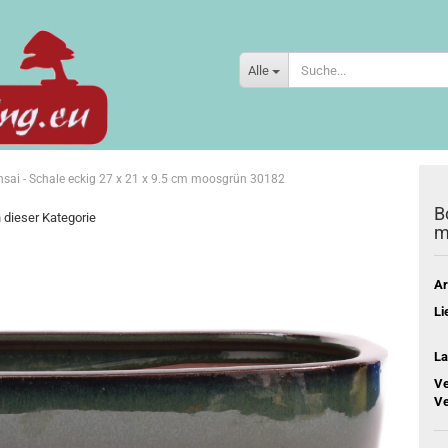
Alle
nsai - Schale eckig 27 x 21 x 9.5 cm moosgrün 30182
B
n dieser Kategorie
m
Ar
Li
La
Ve
Ve