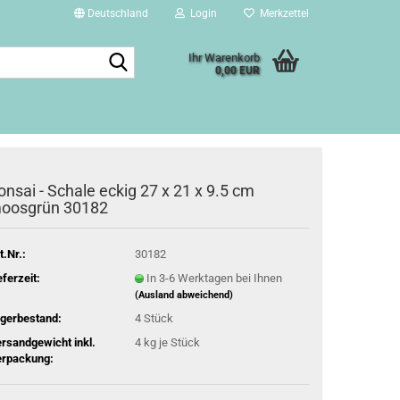
Deutschland
Login
Merkzettel
Suche...
Ihr Warenkorb
0,00 EUR
onsai - Schale eckig 27 x 21 x 9.5 cm
oosgrün 30182
t.Nr.:
30182
eferzeit:
In 3-6 Werktagen bei Ihnen
(Ausland abweichend)
gerbestand:
4
Stück
rsandgewicht inkl.
4
kg je Stück
rpackung: