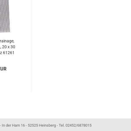
Drainage,
 20 x 30
rz 61261
EUR
- 52525 Heinsberg - Tel. 02452/6878015