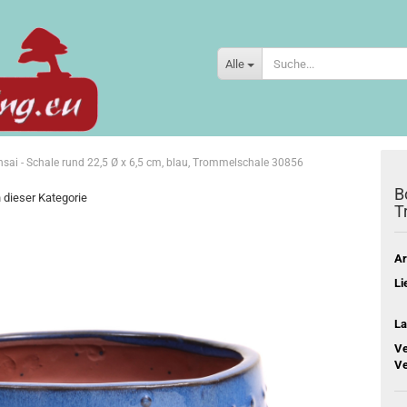
Alle
sai - Schale rund 22,5 Ø x 6,5 cm, blau, Trommelschale 30856
B
n dieser Kategorie
T
Ar
Li
La
Ve
Ve