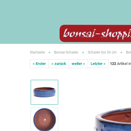
»
»
»
Startseite
Bonsai-Schalen
Schalen bis 30 cm
Bon
« Erster
« zurück
weiter »
Letzter »
122
Artikel i