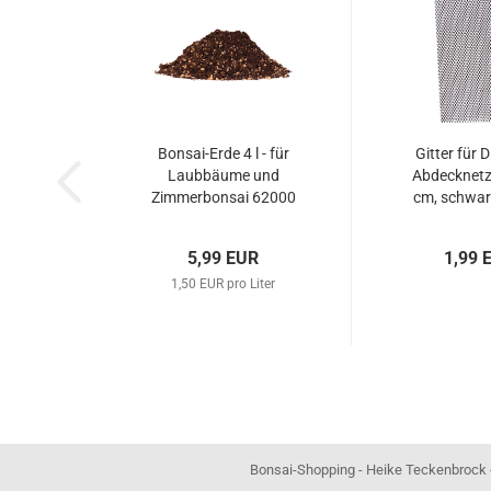
Bonsai-Erde 4 l - für
Gitter für 
Laubbäume und
Abdecknetz,
Zimmerbonsai 62000
cm, schwa
5,99 EUR
1,99 
1,50 EUR pro Liter
Bonsai-Shopping - Heike Teckenbrock - In der Ham 16 