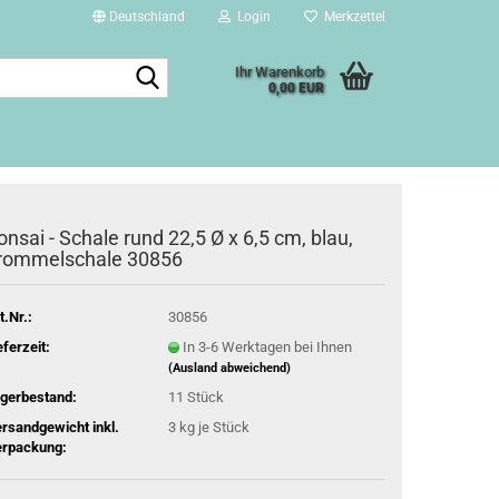
Deutschland
Login
Merkzettel
Suche...
Ihr Warenkorb
0,00 EUR
onsai - Schale rund 22,5 Ø x 6,5 cm, blau,
rommelschale 30856
t.Nr.:
30856
eferzeit:
In 3-6 Werktagen bei Ihnen
(Ausland abweichend)
gerbestand:
11
Stück
rsandgewicht inkl.
3
kg je Stück
rpackung: