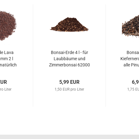
de Lava
Bonsai-Erde 4 l - für
Bonsai
 mm 2 l
Laubbäume und
Kiefernerd
atürlich
Zimmerbonsai 62000
alle Pi
universal
Wachol
EUR
5,99 EUR
6,
ro Liter
1,50 EUR pro Liter
1,75 EU