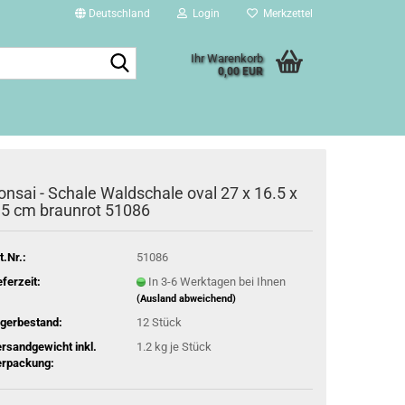
Deutschland
Login
Merkzettel
Suche...
Ihr Warenkorb
0,00 EUR
onsai - Schale Waldschale oval 27 x 16.5 x
.5 cm braunrot 51086
t.Nr.:
51086
eferzeit:
In 3-6 Werktagen bei Ihnen
(Ausland abweichend)
gerbestand:
12
Stück
rsandgewicht inkl.
1.2
kg je Stück
rpackung: