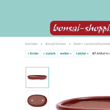
»
»
Startseite
Bonsai-Schalen
Wald- + Landschaftsschale
« Erster
« zurück
weiter »
Letzter »
67
Artikel in