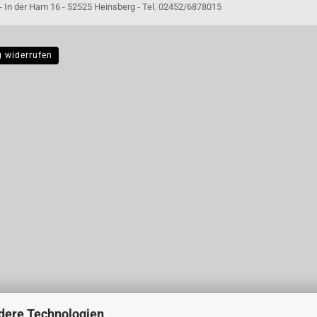
- 52525 Heinsberg - Tel. 02452/6878015
g widerrufen
dere Technologien