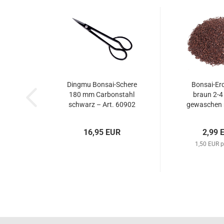
Dingmu Bonsai-Schere
Bonsai-Er
180 mm Carbonstahl
braun 2-4
schwarz – Art. 60902
gewaschen n
mineralisch 
16,95 EUR
2,99 
1,50 EUR p