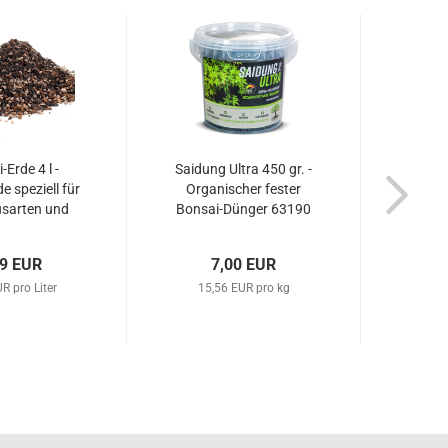
-Erde 4 l -
Saidung Ultra 450 gr. -
Saidun
e speziell für
Organischer fester
Orga
nusarten und
Bonsai-Dünger 63190
Bonsa
der 62015
99 EUR
7,00 EUR
R pro Liter
15,56 EUR pro kg
18