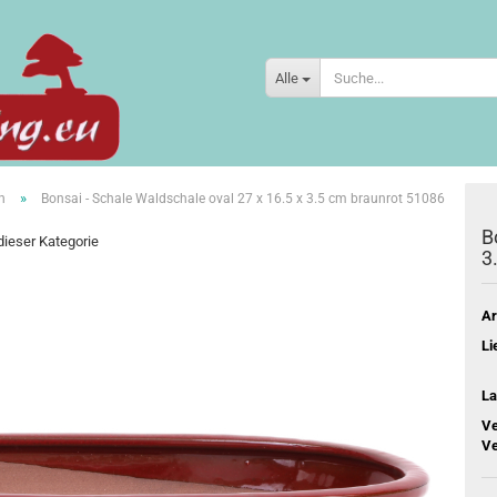
Alle
»
n
Bonsai - Schale Waldschale oval 27 x 16.5 x 3.5 cm braunrot 51086
B
 dieser Kategorie
3
Ar
Li
La
Ve
Ve