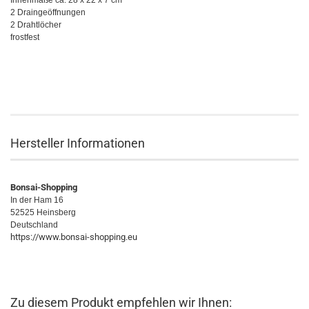
Innenmaße ca. 28 x 22 x 7 cm
2 Draingeöffnungen
2 Drahtlöcher
frostfest
Hersteller Informationen
Bonsai-Shopping
In der Ham 16
52525 Heinsberg
Deutschland
https://www.bonsai-shopping.eu
Zu diesem Produkt empfehlen wir Ihnen: