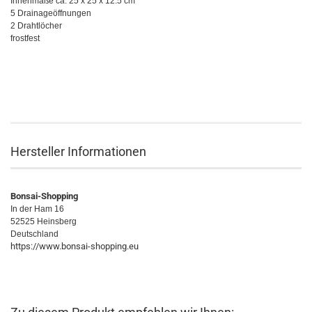
Innenmaße ca. 25 x 25 x 12.5 cm
5 Drainageöffnungen
2 Drahtlöcher
frostfest
Hersteller Informationen
Bonsai-Shopping
In der Ham 16
52525 Heinsberg
Deutschland
https://www.bonsai-shopping.eu