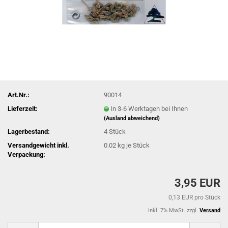
Art.Nr.:
90014
Lieferzeit:
In 3-6 Werktagen bei Ihnen
(Ausland abweichend)
Lagerbestand:
4
Stück
Versandgewicht inkl.
0.02
kg je Stück
Verpackung:
3,95 EUR
0,13 EUR pro Stück
inkl. 7% MwSt. zzgl.
Versand