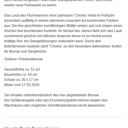
zum Herbst mit gelben, roten oder orangefarbenen Tönen, sind immer
wieder neue Farbspiele zu sehen.
Das Laub des Fächerahorns
Acer palmatum ‘Chishio’
treibt im Frühjahr
besonders auffällig in einem intensiven rosaroten bis karminroten Farbton
aus. Die fein geschlitzten handförmigen Blätter wirken zart und zeigen einen
frischen fast leuchtenden Austrieb. Im Verlauf des Jahres färbt sich das Laub
zunehmend grünlich mit rötlichen Nuancen bevor es im Herbst erneut
kräftige Rot- bis Orangefärbungen entwickeln kann. Durch den
farbintensiven Austrieb zählt ‘Chishio’ zu den besonders dekorativen Sorten
für Bonsai und Ziergehölze.
Outdoor / Freilandbonsai
Gesamthöhe ca. 51 cm
Baumhöhe ca. 43 cm
Schale ca. 20 x 17 cm
Bilder vom 17.05.2026
Sie erhalten selbstverständlich den hier abgebildeten Bonsai.
Die Größenangabe oder das Erscheinungsbild können wegen des
Wachstums oder möglicher Schnittmaßnahmen leicht abweichen.