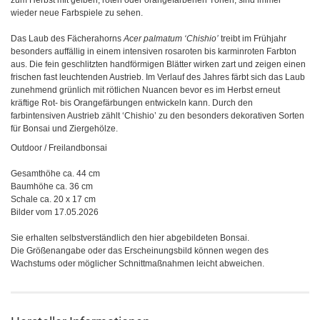
zum Herbst mit gelben, roten oder orangefarbenen Tönen, sind immer
wieder neue Farbspiele zu sehen.
Das Laub des Fächerahorns
Acer palmatum ‘Chishio’
treibt im Frühjahr
besonders auffällig in einem intensiven rosaroten bis karminroten Farbton
aus. Die fein geschlitzten handförmigen Blätter wirken zart und zeigen einen
frischen fast leuchtenden Austrieb. Im Verlauf des Jahres färbt sich das Laub
zunehmend grünlich mit rötlichen Nuancen bevor es im Herbst erneut
kräftige Rot- bis Orangefärbungen entwickeln kann. Durch den
farbintensiven Austrieb zählt ‘Chishio’ zu den besonders dekorativen Sorten
für Bonsai und Ziergehölze.
Outdoor / Freilandbonsai
Gesamthöhe ca. 44 cm
Baumhöhe ca. 36 cm
Schale ca. 20 x 17 cm
Bilder vom 17.05.2026
Sie erhalten selbstverständlich den hier abgebildeten Bonsai.
Die Größenangabe oder das Erscheinungsbild können wegen des
Wachstums oder möglicher Schnittmaßnahmen leicht abweichen.