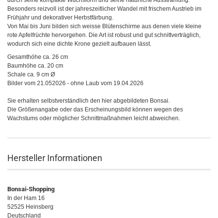
durch seine kompakte Wuchsform und seine natürliche Ausstrahlung.
Besonders reizvoll ist der jahreszeitlicher Wandel mit frischem Austrieb im
Frühjahr und dekorativer Herbstfärbung.
Von Mai bis Juni bilden sich weisse Blütenschirme aus denen viele kleine
rote Apfelfrüchte hervorgehen. Die Art ist robust und gut schnittverträglich,
wodurch sich eine dichte Krone gezielt aufbauen lässt.
Gesamthöhe ca. 26 cm
Baumhöhe ca. 20 cm
Schale ca. 9 cm Ø
Bilder vom 21.052026 - ohne Laub vom 19.04.2026
Sie erhalten selbstverständlich den hier abgebildeten Bonsai.
Die Größenangabe oder das Erscheinungsbild können wegen des
Wachstums oder möglicher Schnittmaßnahmen leicht abweichen.
Hersteller Informationen
Bonsai-Shopping
In der Ham 16
52525 Heinsberg
Deutschland