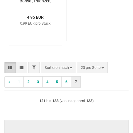
Bonsai, Pflanzen,
Samen etc. 61163
4,95 EUR
0,99 EUR pro Stück
FILTER
Sortieren nach
pro Seite
Sortieren nach
20 pro Seite
«
1
2
3
4
5
6
7
121
bis
133
(von insgesamt
133
)