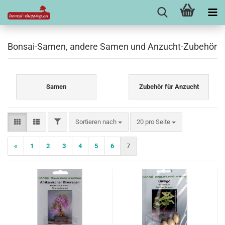
Bonsai-Samen, andere Samen und Anzucht-Zubehör
Samen
Zubehör für Anzucht
FILTER
Sortieren nach
pro Seite
Sortieren nach
20 pro Seite
«
1
2
3
4
5
6
7