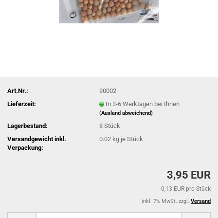
Art.Nr.:
90002
Lieferzeit:
In 3-6 Werktagen bei Ihnen
(Ausland abweichend)
Lagerbestand:
8
Stück
Versandgewicht inkl.
0.02
kg je Stück
Verpackung:
3,95 EUR
0,13 EUR pro Stück
inkl. 7% MwSt. zzgl.
Versand