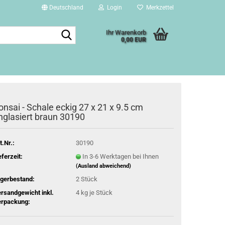
Deutschland
Login
Merkzettel
Suche...
Ihr Warenkorb
0,00 EUR
onsai - Schale eckig 27 x 21 x 9.5 cm
nglasiert braun 30190
t.Nr.:
30190
eferzeit:
In 3-6 Werktagen bei Ihnen
(Ausland abweichend)
gerbestand:
2
Stück
rsandgewicht inkl.
4
kg je Stück
rpackung: