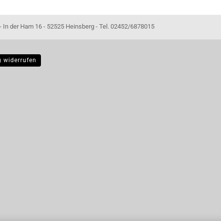
- 52525 Heinsberg - Tel. 02452/6878015
g widerrufen