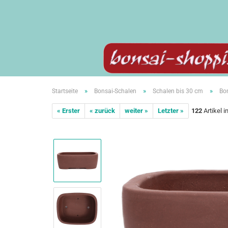
»
»
»
Startseite
Bonsai-Schalen
Schalen bis 30 cm
Bon
« Erster
« zurück
weiter »
Letzter »
122
Artikel i