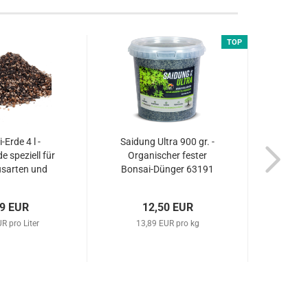
TOP
-Erde 4 l -
Saidung Ultra 900 gr. -
Saidun
e speziell für
Organischer fester
Orga
nusarten und
Bonsai-Dünger 63191
Bonsa
der 62015
99 EUR
12,50 EUR
R pro Liter
13,89 EUR pro kg
17