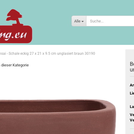
Alle
sai - Schale eckig 27 x 21 x 9.5 cm unglasiert braun 30190
B
n dieser Kategorie
u
Ar
Li
La
Ve
Ve