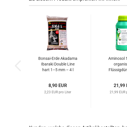
Bonsai-Erde Akadama
Aminosol 
Ibaraki Double Line
organis
hart 1–5 mm – 4 l
Flüssigdün
(nicht original
Pflanzen /
verpackt)...
630
8,90 EUR
21,99
2,23 EUR pro Liter
21,99 EUR p