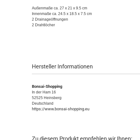
Außenmaße ca. 27 x 21 x 9.5 cm
Innenmaße ca. 24.5 x 18.5 x 7.5 cm
2 Drainageöffnungen
2 Drahtlöcher
Hersteller Informationen
Bonsai-Shopping
In der Ham 16
52525 Heinsberg
Deutschland
https://www.bonsai-shopping.eu
Zu diesem Produkt empfehlen wir Ihnen: