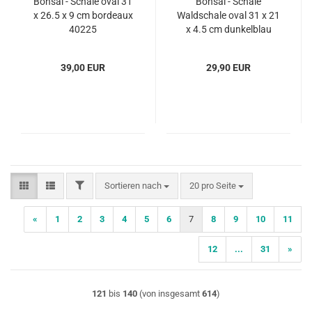
Bonsai - Schale oval 31
Bonsai - Schale
x 26.5 x 9 cm bordeaux
Waldschale oval 31 x 21
40225
x 4.5 cm dunkelblau
51091
39,00 EUR
29,90 EUR
FILTER
Sortieren nach
pro Seite
Sortieren nach
20 pro Seite
«
1
2
3
4
5
6
7
8
9
10
11
12
...
31
»
121
bis
140
(von insgesamt
614
)