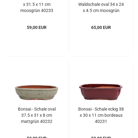
x 31.5 x 11 cm
Waldschale oval 34 x 24
moosgrün 40233
x 4.5 cm moosgrün
frostfest 51092
59,00 EUR
65,00 EUR
Bonsai - Schale oval
Bonsai - Schale eckig 38
37.5 x 31 x 8 cm
x 30 x 11 cm bordeaux
mattgrün 40232
40231