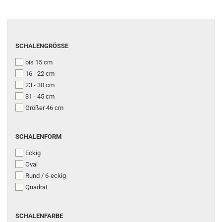
SCHALENGRÖSSE
SCHALENGRÖSSE
bis 15 cm
16 - 22 cm
23 - 30 cm
31 - 45 cm
Größer 46 cm
SCHALENFORM
SCHALENFORM
Eckig
Oval
Rund / 6-eckig
Quadrat
SCHALENFARBE
SCHALENFARBE