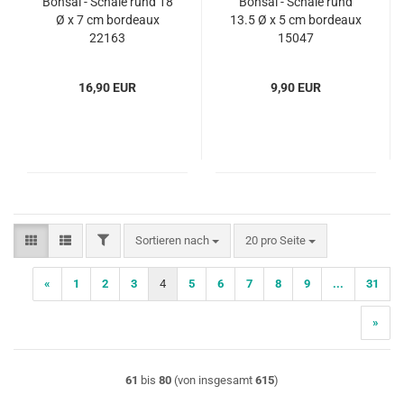
Bonsai - Schale rund 18
Bonsai - Schale rund
Ø x 7 cm bordeaux
13.5 Ø x 5 cm bordeaux
22163
15047
16,90 EUR
9,90 EUR
FILTER
Sortieren nach
pro Seite
Sortieren nach
20 pro Seite
«
1
2
3
4
5
6
7
8
9
...
31
»
61
bis
80
(von insgesamt
615
)