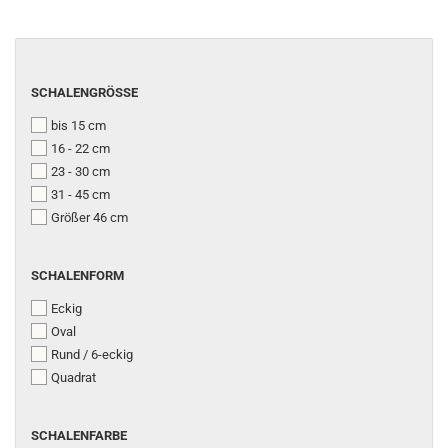
SCHALENGRÖSSE
SCHALENGRÖSSE
bis 15 cm
16 - 22 cm
23 - 30 cm
31 - 45 cm
Größer 46 cm
SCHALENFORM
SCHALENFORM
Eckig
Oval
Rund / 6-eckig
Quadrat
SCHALENFARBE
SCHALENFARBE