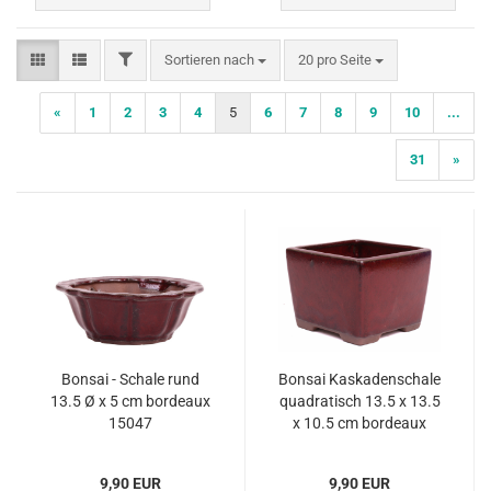
FILTER
Sortieren nach
pro Seite
Sortieren nach
20 pro Seite
«
1
2
3
4
5
6
7
8
9
10
...
31
»
Bonsai - Schale rund
Bonsai Kaskadenschale
13.5 Ø x 5 cm bordeaux
quadratisch 13.5 x 13.5
15047
x 10.5 cm bordeaux
50069
9,90 EUR
9,90 EUR