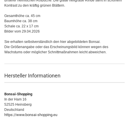
unserer heimischen Rotbuche. Die glatte hellgraue Rinde steht in schönem
Kontrast zu den kräftig grünen Blättern.
Gesamthöhe ca. 45 cm
Baumhöhe ca. 38 cm
Schale ca. 22 x 17 cm
Bilder vom 29.04.2026
Sie erhalten selbstverständlich den hier abgebildeten Bonsai.
Die Größenangabe oder das Erscheinungsbild können wegen des
Wachstums oder möglicher Schnittmaßnahmen leicht abweichen.
Hersteller Informationen
Bonsai-Shopping
In der Ham 16
52525 Heinsberg
Deutschland
https://www.bonsai-shopping.eu