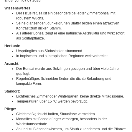
Bilder vom 07.07.2026
Wissenswertes:
Der Ficus retusa ist ein besonders beliebter Zimmerbonsai mit
robustem Wuchs.
Seine glänzenden, dunkelgrünen Blätter bilden einen attraktiven
Kontrast zum dicken Stamm.
Als älterer Bonsai zeigt er eine natürliche Aststruktur und wirkt sofort
als Solitärpflanze.
Herkunft:
Ursprünglich aus Südostasien stammend.
In tropischen und subtropischen Regionen weit verbreitet.
Anzucht:
Der Bonsai wurde aus Setzlingen gezogen und über viele Jahre
gepflegt.
Regelmäßiges Schneiden fördert die dichte Belaubung und
kompakte Form.
Standort:
Lichtreiches Zimmer oder Wintergarten, keine direkte Mittagssonne.
Temperaturen über 15 °C werden bevorzugt.
Pflege:
Gleichmäßig feucht halten, Staunässe vermeiden.
Monatlich mit Bonsaidünger versorgen, besonders in der
Wachstumsperiode.
Ab und zu Blätter abwischen, um Staub zu entfernen und die Pflanze