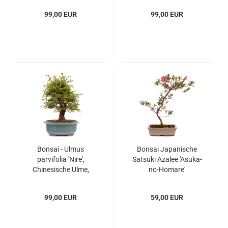
229/120
229/122
99,00 EUR
99,00 EUR
Bonsai - Ulmus
Bonsai Japanische
parvifolia 'Nire',
Satsuki Azalee 'Asuka-
Chinesische Ulme,
no-Homare'
Korkulme aus Japan
Rhododendron indicum
229/126
218/22
99,00 EUR
59,00 EUR